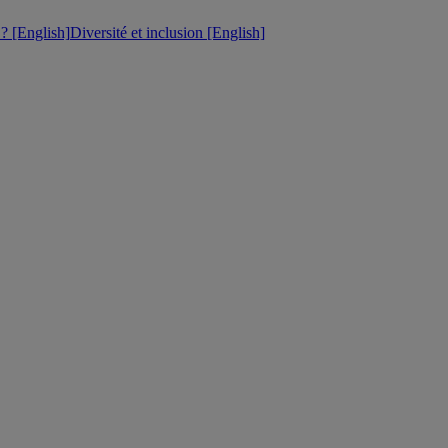
 [English]
Diversité et inclusion [English]