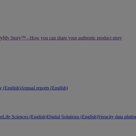
My Story™ - How you can share your authentic product story
ty (English)
Annual reports (English)
ce
Life Sciences (English)
Digital Solutions (English)
Veracity data platf