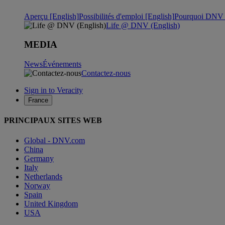
Aperçu [English]
Possibilités d'emploi [English]
Pourquoi DNV ?
Life @ DNV (English)
MEDIA
News
Événements
Contactez-nous
Sign in to Veracity
France
PRINCIPAUX SITES WEB
Global - DNV.com
China
Germany
Italy
Netherlands
Norway
Spain
United Kingdom
USA