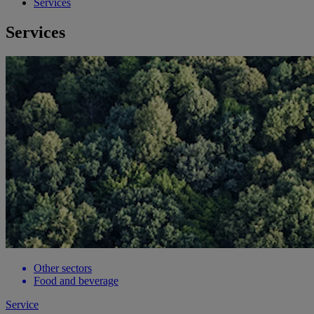
Services
Services
Other sectors
Food and beverage
Service