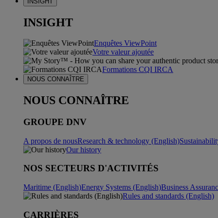
INSIGHT
INSIGHT
Enquêtes ViewPoint
Votre valeur ajoutée
Formations CQI IRCA
NOUS CONNAÎTRE
NOUS CONNAÎTRE
GROUPE DNV
A propos de nous
Research & technology (English)
Sustainabili
Our history
NOS SECTEURS D'ACTIVITÉS
Maritime (English)
Energy Systems (English)
Business Assuran
Rules and standards (English)
CARRIÈRES