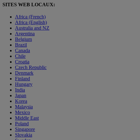
SITES WEB LOCAUX:
Africa (French)
Africa (English)
Australia and NZ
Argentina
Belgium
Brazil
Canada
Chile
Croatia
Czech Republic
Denmark
Finland
Hungary
India
Japan
Korea
Malaysia
Mexico
Middle East
Poland
Singapore
Slovakia