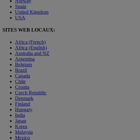
Norway
Spain
United Kingdom
USA
SITES WEB LOCAUX:
Africa (French)
Africa (English)
Australia and NZ
Argentina
Belgium
Brazil
Canada
Chile
Croatia
Czech Republic
Denmark
Finland
Hungary
India
Japan
Korea
Malaysia
Mexico