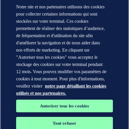
Notre site et nos partenaires utilisons des cookies
CONTACT
pour collecter certaines informations qui sont
Contacter DNV
stockées sur votre terminal. Ces cookies
Localisateur de bureaux
permettent de réaliser des statistiques d’audience,
Contacts Médias
Veracity : Plateforme Open Data
de fréquentation et d'utilisation du site afin
d'améliorer la navigation et de nous aider dans
Déclaration de confidentialité
nos efforts de marketing. En cliquant sur
Conditions d'utilisation
Copyright © DNV AS 2025
"Autoriser tous les cookies" vous acceptez le
Politique de cookies
stockage des cookies sur votre terminal pendant
12 mois. Vous pouvez modifier vos paramètres de
cookies à tout moment. Pour plus d'informations,
veuillez visiter
notre page détaillant les cookies
utilisés et nos partenaires.
Autoriser tous les cookies
Tout refuser