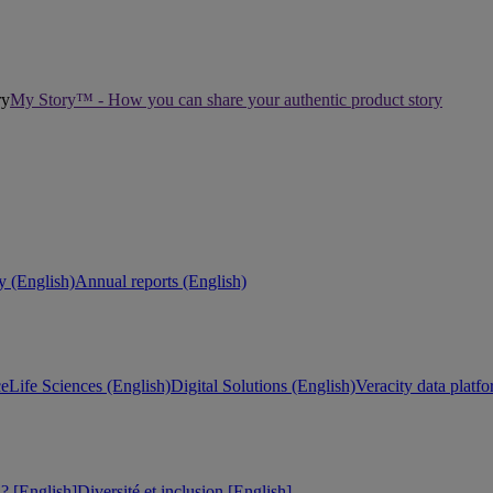
My Story™ - How you can share your authentic product story
ty (English)
Annual reports (English)
ce
Life Sciences (English)
Digital Solutions (English)
Veracity data platf
 [English]
Diversité et inclusion [English]