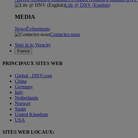
Life @ DNV (English)
MEDIA
News
Événements
Contactez-nous
Sign in to Veracity
France
PRINCIPAUX SITES WEB
Global - DNV.com
China
Germany
Italy
Netherlands
Norway
Spain
United Kingdom
USA
SITES WEB LOCAUX: