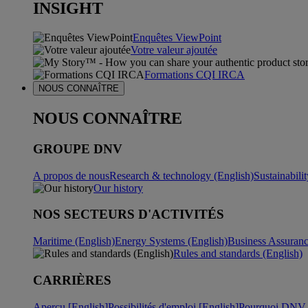
INSIGHT
Enquêtes ViewPoint
Votre valeur ajoutée
Formations CQI IRCA
NOUS CONNAÎTRE
NOUS CONNAÎTRE
GROUPE DNV
A propos de nous
Research & technology (English)
Sustainabili
Our history
NOS SECTEURS D'ACTIVITÉS
Maritime (English)
Energy Systems (English)
Business Assuran
Rules and standards (English)
CARRIÈRES
Aperçu [English]
Possibilités d'emploi [English]
Pourquoi DNV ?