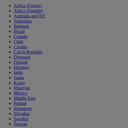
Africa (French)
Africa (English)
Australia and NZ
Argentina
Belgium
Brazil
Canada
Chile
Croatia
Czech Republic
Denmark
Finland
Hungary
India
Japan
Korea
Malaysia
Mexico
Middle East
Poland
Singapore
Slovakia
Sweden
Taiwan