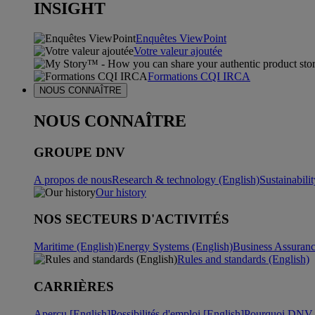
INSIGHT
Enquêtes ViewPoint
Votre valeur ajoutée
Formations CQI IRCA
NOUS CONNAÎTRE
NOUS CONNAÎTRE
GROUPE DNV
A propos de nous
Research & technology (English)
Sustainabili
Our history
NOS SECTEURS D'ACTIVITÉS
Maritime (English)
Energy Systems (English)
Business Assuran
Rules and standards (English)
CARRIÈRES
Aperçu [English]
Possibilités d'emploi [English]
Pourquoi DNV ?