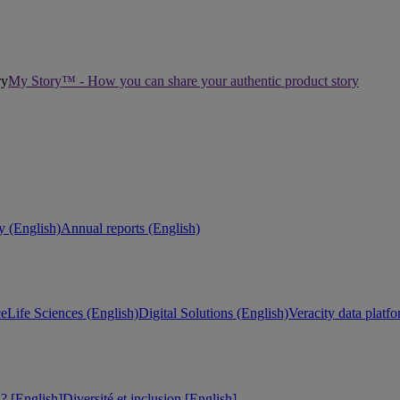
My Story™ - How you can share your authentic product story
ty (English)
Annual reports (English)
ce
Life Sciences (English)
Digital Solutions (English)
Veracity data platf
 [English]
Diversité et inclusion [English]