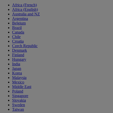
Africa (French)
Africa (English)
Australia and NZ
Argentina
Belgium
Brazil
Canada
Chile
Croatia
Czech Republic
Denmark
Finland
Hungary
India
Japan
Korea
Malaysia
Mexico
Middle East
Poland
Singapore
Slovakia
Sweden
Taiwan