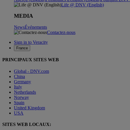
Life @ DNV (English)
MEDIA
News
Événements
Contactez-nous
Sign in to Veracity
France
PRINCIPAUX SITES WEB
Global - DNV.com
China
Germany
Italy
Netherlands
Norway
Spain
United Kingdom
USA
SITES WEB LOCAUX: