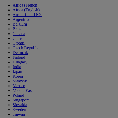
Africa (French)
Africa (English)
Australia and NZ
Argentina
Belgium
Brazil
Canada
Chile
Croatia
Czech Republic
Denmark
Finland
Hungary
India
Japan
Korea
Malaysia
Mexico
Middle East
Poland
Singapore
Slovakia
Sweden
Taiwan