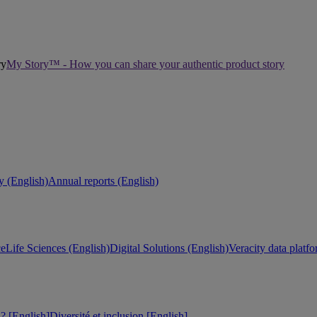
My Story™ - How you can share your authentic product story
ty (English)
Annual reports (English)
ce
Life Sciences (English)
Digital Solutions (English)
Veracity data platf
 [English]
Diversité et inclusion [English]