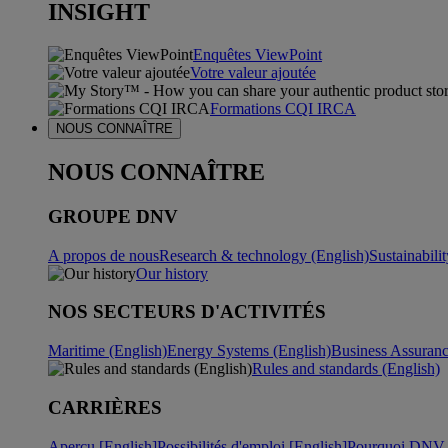
INSIGHT
Enquêtes ViewPoint
Votre valeur ajoutée
Formations CQI IRCA
NOUS CONNAÎTRE
NOUS CONNAÎTRE
GROUPE DNV
A propos de nous
Research & technology (English)
Sustainabili
Our history
NOS SECTEURS D'ACTIVITÉS
Maritime (English)
Energy Systems (English)
Business Assuran
Rules and standards (English)
CARRIÈRES
Aperçu [English]
Possibilités d'emploi [English]
Pourquoi DNV ?