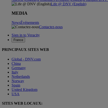
Life @ DNV (English)
MEDIA
News
Événements
Contactez-nous
Sign in to Veracity
France
PRINCIPAUX SITES WEB
Global - DNV.com
China
Germany
Italy
Netherlands
Norway
Spain
United Kingdom
USA
SITES WEB LOCAUX: