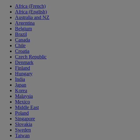
Africa (French)
Africa (English)
Australia and NZ
Argentina
Belgium
Brazil
Canada
Chile
Croatia
Czech Republic
Denmark
Finland
Hungary
India
Japan
Korea
Malaysia
Mexico
Middle East
Poland
Singapore
Slovakia
Sweden
Taiwan