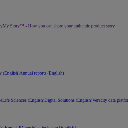
My Story™ - How you can share your authentic product story
ty (English)
Annual reports (English)
ce
Life Sciences (English)
Digital Solutions (English)
Veracity data platf
 [English]
Diversité et inclusion [English]