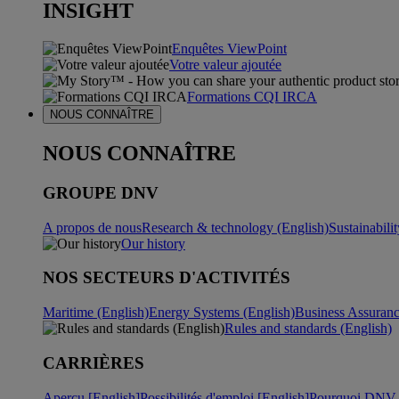
INSIGHT
Enquêtes ViewPoint
Votre valeur ajoutée
Formations CQI IRCA
NOUS CONNAÎTRE
NOUS CONNAÎTRE
GROUPE DNV
A propos de nous
Research & technology (English)
Sustainabili
Our history
NOS SECTEURS D'ACTIVITÉS
Maritime (English)
Energy Systems (English)
Business Assuran
Rules and standards (English)
CARRIÈRES
Aperçu [English]
Possibilités d'emploi [English]
Pourquoi DNV ?