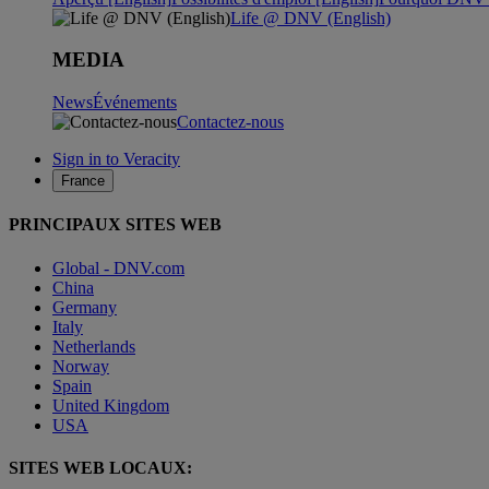
Life @ DNV (English)
MEDIA
News
Événements
Contactez-nous
Sign in to Veracity
France
PRINCIPAUX SITES WEB
Global - DNV.com
China
Germany
Italy
Netherlands
Norway
Spain
United Kingdom
USA
SITES WEB LOCAUX: