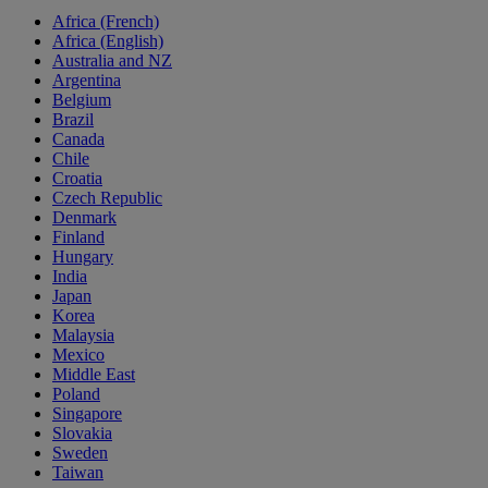
Africa (French)
Africa (English)
Australia and NZ
Argentina
Belgium
Brazil
Canada
Chile
Croatia
Czech Republic
Denmark
Finland
Hungary
India
Japan
Korea
Malaysia
Mexico
Middle East
Poland
Singapore
Slovakia
Sweden
Taiwan