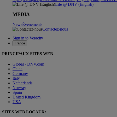
Life @ DNV (English)
MEDIA
News
Événements
Contactez-nous
Sign in to Veracity
France
PRINCIPAUX SITES WEB
Global - DNV.com
China
Germany
Italy
Netherlands
Norway
Spain
United Kingdom
USA
SITES WEB LOCAUX: