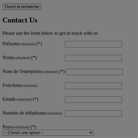
Ouvrir la recherche
Contact Us
Please use the form below to get in touch with us
Prénom
(volitelné)
Nom
(volitelné)
Nom de l'entreprise
(volitelné)
Fonction
(volitelné)
Email
(volitelné)
Numéro de téléphone
(volitelné)
Pays
(volitelné)