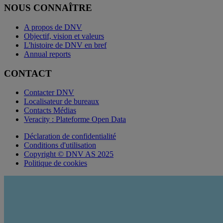
NOUS CONNAÎTRE
A propos de DNV
Objectif, vision et valeurs
L'histoire de DNV en bref
Annual reports
CONTACT
Contacter DNV
Localisateur de bureaux
Contacts Médias
Veracity : Plateforme Open Data
Déclaration de confidentialité
Conditions d'utilisation
Copyright © DNV AS 2025
Politique de cookies