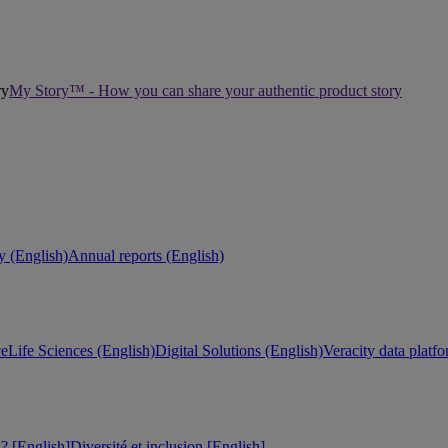
My Story™ - How you can share your authentic product story
ty (English)
Annual reports (English)
ce
Life Sciences (English)
Digital Solutions (English)
Veracity data platf
 [English]
Diversité et inclusion [English]