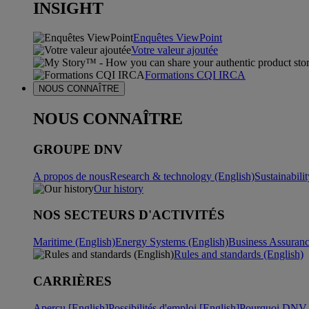
INSIGHT
Enquêtes ViewPoint
Votre valeur ajoutée
Formations CQI IRCA
NOUS CONNAÎTRE
NOUS CONNAÎTRE
GROUPE DNV
A propos de nous
Research & technology (English)
Sustainabili
Our history
NOS SECTEURS D'ACTIVITÉS
Maritime (English)
Energy Systems (English)
Business Assuran
Rules and standards (English)
CARRIÈRES
Aperçu [English]
Possibilités d'emploi [English]
Pourquoi DNV ?