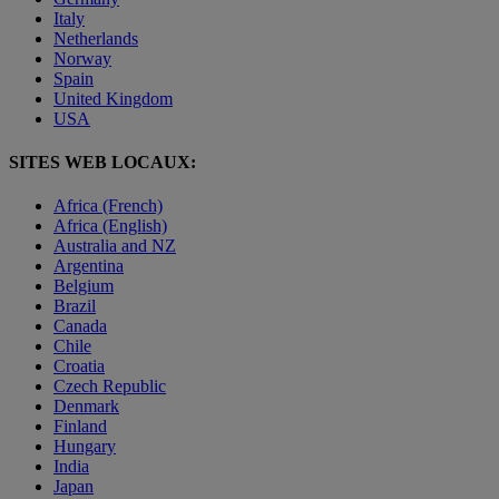
Italy
Netherlands
Norway
Spain
United Kingdom
USA
SITES WEB LOCAUX:
Africa (French)
Africa (English)
Australia and NZ
Argentina
Belgium
Brazil
Canada
Chile
Croatia
Czech Republic
Denmark
Finland
Hungary
India
Japan