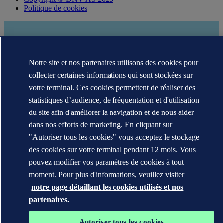
Politique de cookies
Notre site et nos partenaires utilisons des cookies pour
collecter certaines informations qui sont stockées sur
votre terminal. Ces cookies permettent de réaliser des
statistiques d’audience, de fréquentation et d'utilisation
du site afin d'améliorer la navigation et de nous aider
dans nos efforts de marketing. En cliquant sur
Les marques DNV GL®, DNV®, Horizon Graphic et Det Norske
Veritas® sont la propriété des sociétés du groupe Det Norske
"Autoriser tous les cookies" vous acceptez le stockage
Veritas. Tous droits réservés.
des cookies sur votre terminal pendant 12 mois. Vous
pouvez modifier vos paramètres de cookies à tout
WHEN TRUST MATTERS
moment. Pour plus d'informations, veuillez visiter
notre page détaillant les cookies utilisés et nos
partenaires.
Autoriser tous les cookies