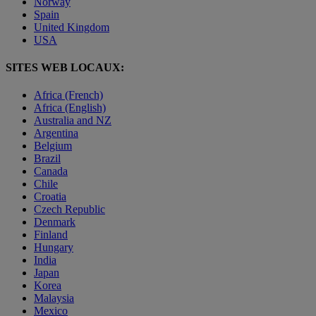
Norway
Spain
United Kingdom
USA
SITES WEB LOCAUX:
Africa (French)
Africa (English)
Australia and NZ
Argentina
Belgium
Brazil
Canada
Chile
Croatia
Czech Republic
Denmark
Finland
Hungary
India
Japan
Korea
Malaysia
Mexico