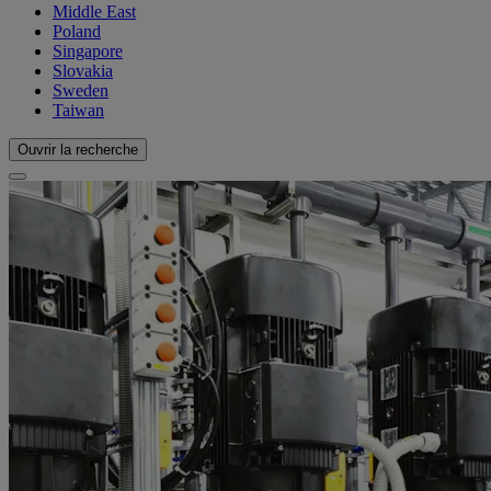
Middle East
Poland
Singapore
Slovakia
Sweden
Taiwan
Ouvrir la recherche