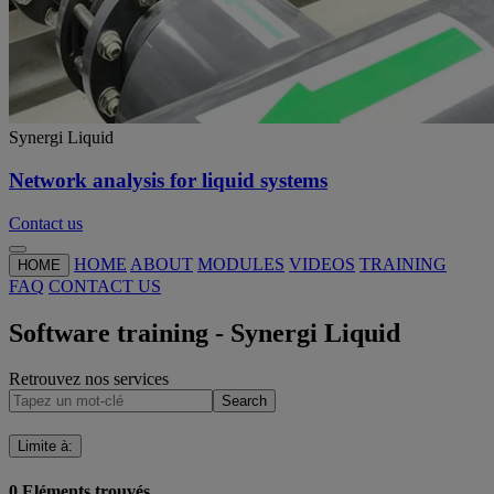
Synergi Liquid
Network analysis for liquid systems
Contact us
HOME
ABOUT
MODULES
VIDEOS
TRAINING
HOME
FAQ
CONTACT US
Software training - Synergi Liquid
Retrouvez nos services
Search
Limite à
:
0
Eléments trouvés