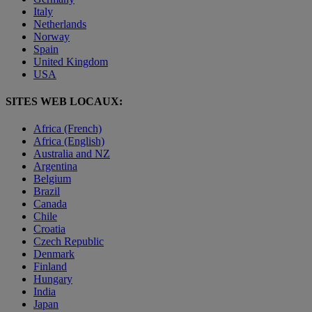
Italy
Netherlands
Norway
Spain
United Kingdom
USA
SITES WEB LOCAUX:
Africa (French)
Africa (English)
Australia and NZ
Argentina
Belgium
Brazil
Canada
Chile
Croatia
Czech Republic
Denmark
Finland
Hungary
India
Japan