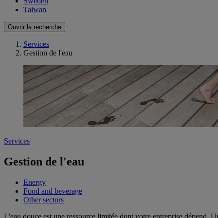
Sweden
Taiwan
Ouvrir la recherche
Services
Gestion de l'eau
Services
Gestion de l'eau
Energy
Food and beverage
Other sectors
L'eau douce est une ressource limitée dont votre entreprise dépend. Un