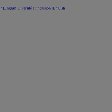
 [English]
Diversité et inclusion [English]