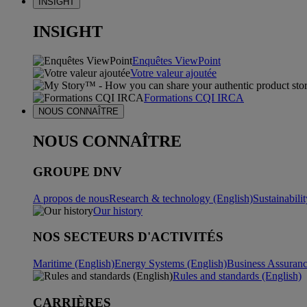
INSIGHT
INSIGHT
Enquêtes ViewPoint
Votre valeur ajoutée
Formations CQI IRCA
NOUS CONNAÎTRE
NOUS CONNAÎTRE
GROUPE DNV
A propos de nous
Research & technology (English)
Sustainabili
Our history
NOS SECTEURS D'ACTIVITÉS
Maritime (English)
Energy Systems (English)
Business Assuran
Rules and standards (English)
CARRIÈRES