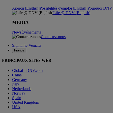
Aperçu [English]
Possibilités d'emploi [English]
Pourquoi DNV ?
Life @ DNV (English)
MEDIA
News
Événements
Contactez-nous
Sign in to Veracity
France
PRINCIPAUX SITES WEB
Global - DNV.com
China
Germany
Italy
Netherlands
Norway
Spain
United Kingdom
USA