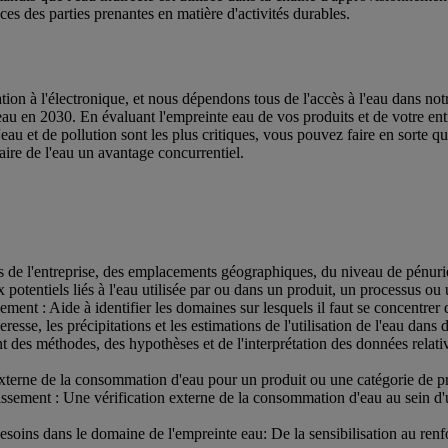
nces des parties prenantes en matière d'activités durables.
tion à l'électronique, et nous dépendons tous de l'accès à l'eau dans not
 en 2030. En évaluant l'empreinte eau de vos produits et de votre entrep
u et de pollution sont les plus critiques, vous pouvez faire en sorte que 
ire de l'eau un avantage concurrentiel.
ns de l'entreprise, des emplacements géographiques, du niveau de pénurie
potentiels liés à l'eau utilisée par ou dans un produit, un processus ou 
nement : Aide à identifier les domaines sur lesquels il faut se concentre
resse, les précipitations et les estimations de l'utilisation de l'eau dans 
 des méthodes, des hypothèses et de l'interprétation des données relat
xterne de la consommation d'eau pour un produit ou une catégorie de produ
issement : Une vérification externe de la consommation d'eau au sein d'u
esoins dans le domaine de l'empreinte eau: De la sensibilisation au ren