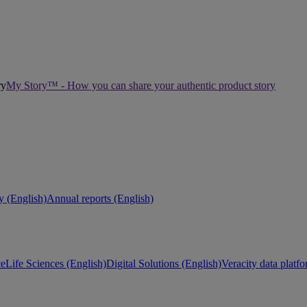
My Story™ - How you can share your authentic product story
ty (English)
Annual reports (English)
ce
Life Sciences (English)
Digital Solutions (English)
Veracity data platf