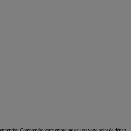
 entreprise. Comprendre votre empreinte eau est votre point de départ.