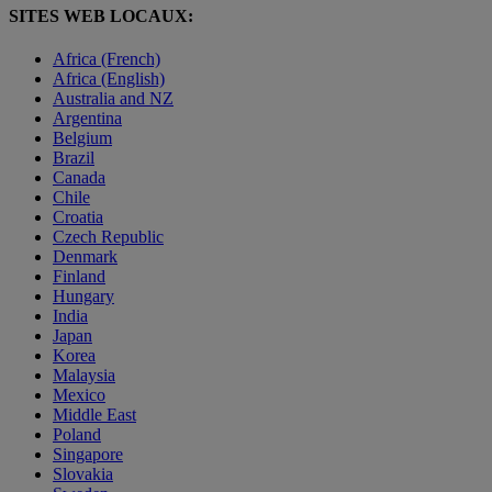
SITES WEB LOCAUX:
Africa (French)
Africa (English)
Australia and NZ
Argentina
Belgium
Brazil
Canada
Chile
Croatia
Czech Republic
Denmark
Finland
Hungary
India
Japan
Korea
Malaysia
Mexico
Middle East
Poland
Singapore
Slovakia