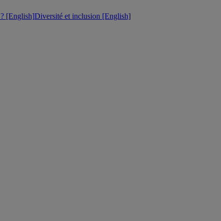
 [English]
Diversité et inclusion [English]