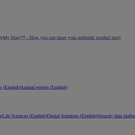
My Story™ - How you can share your authentic product story
ty (English)
Annual reports (English)
ce
Life Sciences (English)
Digital Solutions (English)
Veracity data platf