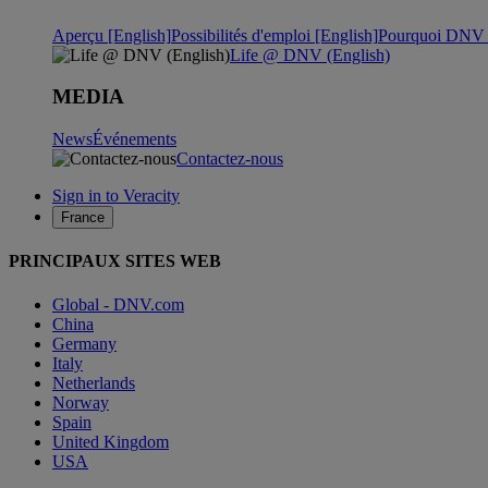
Aperçu [English]
Possibilités d'emploi [English]
Pourquoi DNV ?
Life @ DNV (English)
MEDIA
News
Événements
Contactez-nous
Sign in to Veracity
France
PRINCIPAUX SITES WEB
Global - DNV.com
China
Germany
Italy
Netherlands
Norway
Spain
United Kingdom
USA