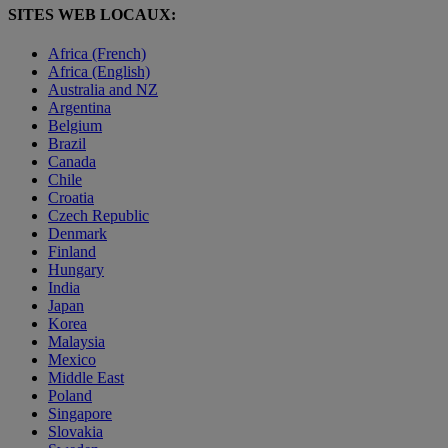
SITES WEB LOCAUX:
Africa (French)
Africa (English)
Australia and NZ
Argentina
Belgium
Brazil
Canada
Chile
Croatia
Czech Republic
Denmark
Finland
Hungary
India
Japan
Korea
Malaysia
Mexico
Middle East
Poland
Singapore
Slovakia