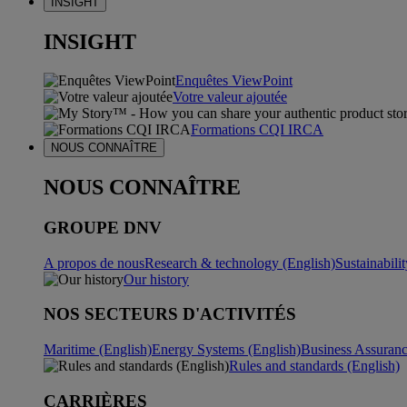
INSIGHT
INSIGHT
Enquêtes ViewPoint
Votre valeur ajoutée
Formations CQI IRCA
NOUS CONNAÎTRE
NOUS CONNAÎTRE
GROUPE DNV
A propos de nous
Research & technology (English)
Sustainabili
Our history
NOS SECTEURS D'ACTIVITÉS
Maritime (English)
Energy Systems (English)
Business Assuran
Rules and standards (English)
CARRIÈRES