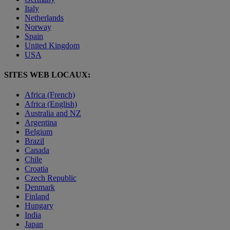
Italy
Netherlands
Norway
Spain
United Kingdom
USA
SITES WEB LOCAUX:
Africa (French)
Africa (English)
Australia and NZ
Argentina
Belgium
Brazil
Canada
Chile
Croatia
Czech Republic
Denmark
Finland
Hungary
India
Japan