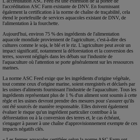
L'accréditation ASC Feed est une extension de la portée de
l'accréditation ASC Farm existante de DNV. En fournissant
également la certification à la norme de chaîne de traçabilité, cela
étend le portefeuille de services aquacoles existant de DNV, de
l'alimentation à la fourchette.
Aujourd'hui, environ 75 % des ingrédients de l'alimentation
aquacole mondiale proviennent de l'agriculture, c'est-à-dire des
cultures comme le soja, le blé et le riz. L'agriculture peut avoir un
impact significatif, notamment la déforestation et la conversion des
terres, souvent négligés dans les débats sur l'industrie de
l'aquaculture où l'attention se porte généralement sur les ressources
marines.
La norme ASC Feed exige que les ingrédients d'origine végétale,
tout comme ceux d'origine marine, soient enregistrés et déclarés par
les usines d'aliments fournissant l'industrie de l'aquaculture. Tous les
ingrédients représentant plus de 1 % d'un aliment sont soumis à cette
règle et les usines devront prendre des mesures pour s'assurer qu'ils
ont été sourcés de manière responsable. Elles doivent également
évaluer le risque qu'un ingrédient particulier contribue à la
déforestation ou à la conversion des terres et, le cas échéant,
s'engager à passer à une chaîne d'approvisionnement exempte de ces
impacts négatifs clés.
« Les fermes aquacoles certifiées selon la norme ASC Farm ont