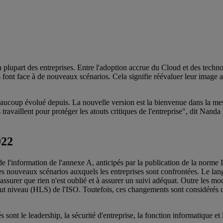
a plupart des entreprises. Entre l'adoption accrue du Cloud et des technolog
es font face à de nouveaux scénarios. Cela signifie réévaluer leur image 
coup évolué depuis. La nouvelle version est la bienvenue dans la mesure
lles travaillent pour protéger les atouts critiques de l'entreprise", di
022
e l'information de l'annexe A, anticipés par la publication de la norm
r les nouveaux scénarios auxquels les entreprises sont confrontées. Le la
 s'assurer que rien n'est oublié et à assurer un suivi adéquat. Outre les
 haut niveau (HLS) de l'ISO. Toutefois, ces changements sont considérés 
 le leadership, la sécurité d'entreprise, la fonction informatique et les