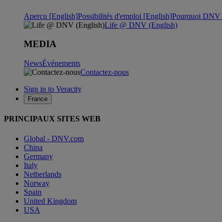
Aperçu [English]
Possibilités d'emploi [English]
Pourquoi DNV ?
Life @ DNV (English)
MEDIA
News
Événements
Contactez-nous
Sign in to Veracity
France
PRINCIPAUX SITES WEB
Global - DNV.com
China
Germany
Italy
Netherlands
Norway
Spain
United Kingdom
USA