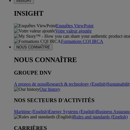
INSIGHT
INSIGHT
Enquêtes ViewPoint
Votre valeur ajoutée
Formations CQI IRCA
NOUS CONNAÎTRE
NOUS CONNAÎTRE
GROUPE DNV
A propos de nous
Research & technology (English)
Sustainabili
Our history
NOS SECTEURS D'ACTIVITÉS
Maritime (English)
Energy Systems (English)
Business Assuran
Rules and standards (English)
CARRIÈRES