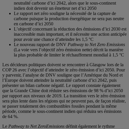
neutralité carbone d’ici 2042, alors que le sous-continent
indien doit devenir un émetteur net d’ici 2050
Le rapport net zéro souligne la nécessité de la capture de
carbone puisque la production énergétique ne sera pas neutre
en carbone d’ici 2050
L’objectif concernant la réduction des émissions d’ici 2030 est
inaccessible mais important, et il nécessite une action anticipée
pour avoir une chance d’atteindre les 1,5 °C
Le nouveau rapport de DNV
Pathway to Net Zero Emissions
(La voie vers l’objectif zéro émission nette) décrit la manière
la plus probable de limiter le réchauffement mondial à 1,5 °C
Les décideurs politiques doivent se rencontrer à Glasgow lors de la
COP 26 avec l’objectif d’atteindre le zéro émission d’ici 2050. Pour
y parvenir, l’analyse de DNV souligne que l’Amérique du Nord et
l’Europe doivent atteindre la neutralité carbone d’ici 2042, puis
présenter un bilan carbone négatif. Le rapport constate également
que la Grande Chine doit réduire ses émissions de 98 % d’ici 2050
par rapport aux niveaux de 2019. La transition vers le zéro émission
sera plus lente dans les régions qui ne peuvent pas, de façon réaliste,
se passer totalement des combustibles fossiles pendant la même
période, comme le sous-continent indien qui réduira ses émissions
de 64 %.
Le
Pathway to Net Zero
Emissions
définit également le rythme