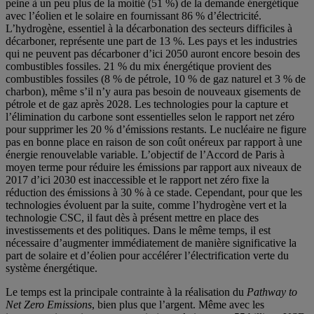
peine à un peu plus de la moitié (51 %) de la demande énergétique
avec l’éolien et le solaire en fournissant 86 % d’électricité.
L’hydrogène, essentiel à la décarbonation des secteurs difficiles à
décarboner, représente une part de 13 %. Les pays et les industries
qui ne peuvent pas décarboner d’ici 2050 auront encore besoin des
combustibles fossiles. 21 % du mix énergétique provient des
combustibles fossiles (8 % de pétrole, 10 % de gaz naturel et 3 % de
charbon), même s’il n’y aura pas besoin de nouveaux gisements de
pétrole et de gaz après 2028. Les technologies pour la capture et
l’élimination du carbone sont essentielles selon le rapport net zéro
pour supprimer les 20 % d’émissions restants. Le nucléaire ne figure
pas en bonne place en raison de son coût onéreux par rapport à une
énergie renouvelable variable. L’objectif de l’Accord de Paris à
moyen terme pour réduire les émissions par rapport aux niveaux de
2017 d’ici 2030 est inaccessible et le rapport net zéro fixe la
réduction des émissions à 30 % à ce stade. Cependant, pour que les
technologies évoluent par la suite, comme l’hydrogène vert et la
technologie CSC, il faut dès à présent mettre en place des
investissements et des politiques. Dans le même temps, il est
nécessaire d’augmenter immédiatement de manière significative la
part de solaire et d’éolien pour accélérer l’électrification verte du
système énergétique.
Le temps est la principale contrainte à la réalisation du
Pathway to
Net Zero Emissions
, bien plus que l’argent. Même avec les