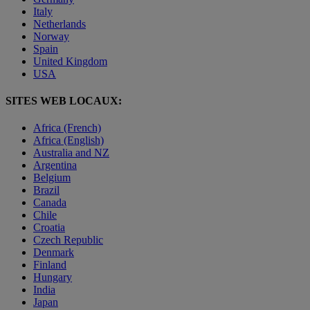
Italy
Netherlands
Norway
Spain
United Kingdom
USA
SITES WEB LOCAUX:
Africa (French)
Africa (English)
Australia and NZ
Argentina
Belgium
Brazil
Canada
Chile
Croatia
Czech Republic
Denmark
Finland
Hungary
India
Japan