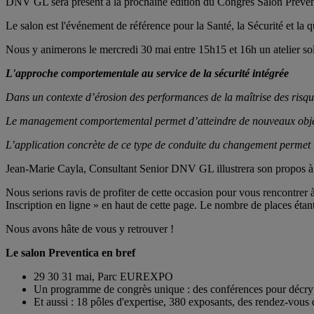
DNV GL sera présent à la prochaine édition du Congrès Salon Prevent
Le salon est l'événement de référence pour la Santé, la Sécurité et la q
Nous y animerons le mercredi 30 mai entre 15h15 et 16h un atelier sol
L'approche comportementale au service de la sécurité intégrée
Dans un contexte d’érosion des performances de la maîtrise des risques,
Le management comportemental permet d’atteindre de nouveaux objectif
L’application concrète de ce type de conduite du changement permet
Jean-Marie Cayla, Consultant Senior DNV GL illustrera son propos à 
Nous serions ravis de profiter de cette occasion pour vous rencontrer à 
Inscription en ligne » en haut de cette page. Le nombre de places étant
Nous avons hâte de vous y retrouver !
Le salon Preventica en bref
29 30 31 mai, Parc EUREXPO
Un programme de congrès unique : des conférences pour décrypt
Et aussi : 18 pôles d'expertise, 380 exposants, des rendez-vous d