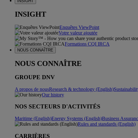
INSIGHT
INSIGHT
Enquêtes ViewPoint
Votre valeur ajoutée
Formations CQI IRCA
NOUS CONNAÎTRE
NOUS CONNAÎTRE
GROUPE DNV
A propos de nous
Research & technology (English)
Sustainabili
Our history
NOS SECTEURS D'ACTIVITÉS
Maritime (English)
Energy Systems (English)
Business Assuran
Rules and standards (English)
CARRIÈRES