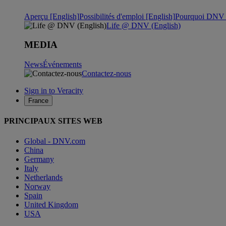
Aperçu [English]
Possibilités d'emploi [English]
Pourquoi DNV ?
Life @ DNV (English)
MEDIA
News
Événements
Contactez-nous
Sign in to Veracity
France
PRINCIPAUX SITES WEB
Global - DNV.com
China
Germany
Italy
Netherlands
Norway
Spain
United Kingdom
USA