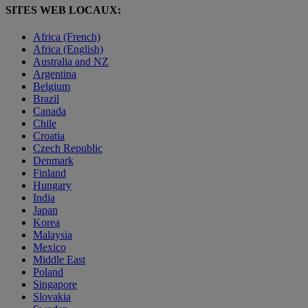
SITES WEB LOCAUX:
Africa (French)
Africa (English)
Australia and NZ
Argentina
Belgium
Brazil
Canada
Chile
Croatia
Czech Republic
Denmark
Finland
Hungary
India
Japan
Korea
Malaysia
Mexico
Middle East
Poland
Singapore
Slovakia