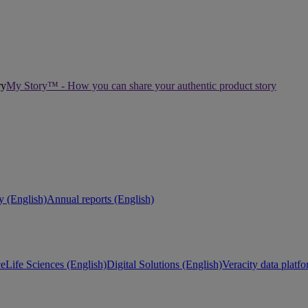
My Story™ - How you can share your authentic product story
ty (English)
Annual reports (English)
ce
Life Sciences (English)
Digital Solutions (English)
Veracity data platf