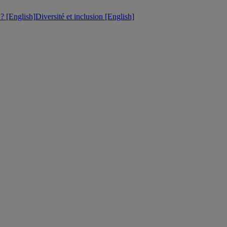
 [English]
Diversité et inclusion [English]